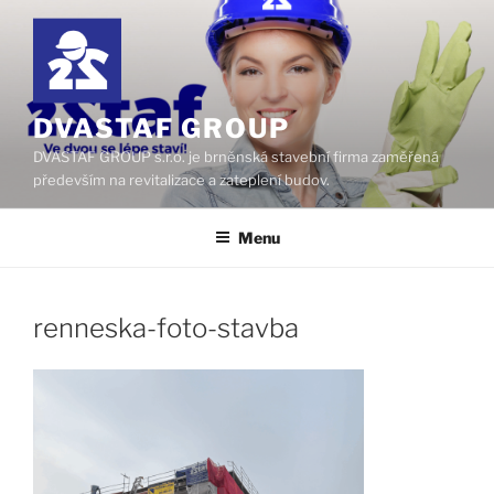
Přejít
k
obsahu
webu
DVASTAF GROUP
DVASTAF GROUP s.r.o. je brněnská stavební firma zaměřená
především na revitalizace a zateplení budov.
Menu
renneska-foto-stavba