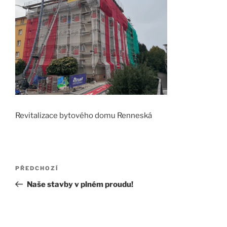
Revitalizace bytového domu Renneská
Navigace
Předchozí
PŘEDCHOZÍ
pro
příspěvek
Naše stavby v plném proudu!
příspěvek