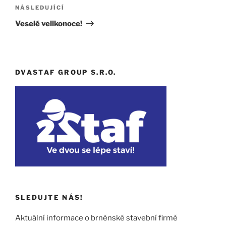
Následující
NÁSLEDUJÍCÍ
příspěvek
Veselé velikonoce!
DVASTAF GROUP S.R.O.
SLEDUJTE NÁS!
Aktuální informace o brněnské stavební firmě