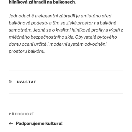
hliníková zábradlí na balkonech
.
Jednoduché a elegantní zábradlí je umístěno před
balkónové podesty a tím se získá prostor na balkóně
samotném. Jedná se o kvalitní hliníkové profily a výplň z
mléčného bezpečnostního skla. Obyvatelé bytového
domu ocení určitě i moderní systém odvodněni
prostoru balkónu.
RUBRIKY
DVASTAF
Navigace
Předchozí
PŘEDCHOZÍ
pro
příspěvek
Podporujeme kulturu!
příspěvek