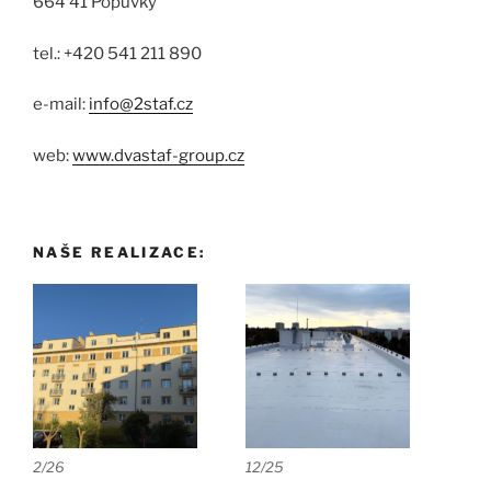
664 41 Popůvky
tel.: +420 541 211 890
e-mail:
info@2staf.cz
web:
www.dvastaf-group.cz
NAŠE REALIZACE:
2/26
12/25