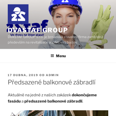
Přejít
k
obsahu
webu
DVASTAF GROUP
DVASTAF GROUP s.r.o. je brněnská stavební firma zaměřená
především na revitalizace a zateplení budov.
Menu
PUBLIKOVÁNO
17 DUBNA, 2019
OD
ADMIN
Předsazené balkonové zábradlí
Aktuálně na jedné z našich zakázek
dokončujeme
fasádu
a
předsazené balkonové zábradlí
.