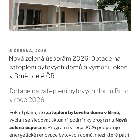
PUBLIKOVÁNO
5 ČERVNA, 2026
Nová zelená úsporám 2026: Dotace na
zateplení bytových domů a výměnu oken
v Brně i celé ČR
Dotace na zateplení bytových domů Brno
v roce 2026
Pokud plánujete
zateplení bytového domu v Brně
,
vyplatí se sledovat aktuální podmínky programu
Nová
zelená úsporám
. Program i v roce 2026 podporuje
energetické renovace bytových domů, mezi které patří