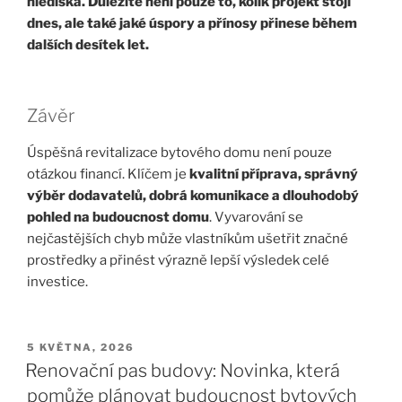
hlediska. Důležité není pouze to, kolik projekt stojí
dnes, ale také jaké úspory a přínosy přinese během
dalších desítek let.
Závěr
Úspěšná revitalizace bytového domu není pouze
otázkou financí. Klíčem je
kvalitní příprava, správný
výběr dodavatelů, dobrá komunikace a dlouhodobý
pohled na budoucnost domu
. Vyvarování se
nejčastějších chyb může vlastníkům ušetřit značné
prostředky a přinést výrazně lepší výsledek celé
investice.
PUBLIKOVÁNO
5 KVĚTNA, 2026
Renovační pas budovy: Novinka, která
pomůže plánovat budoucnost bytových