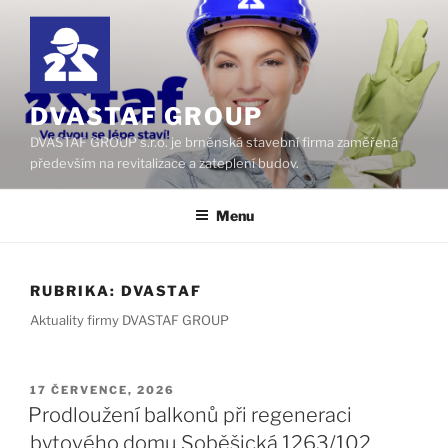
Přejít
k
obsahu
webu
DVASTAF GROUP
DVASTAF GROUP s.r.o. je brněnská stavební firma zaměřená
především na revitalizace a zateplení budov.
Menu
RUBRIKA:
DVASTAF
Aktuality firmy DVASTAF GROUP
PUBLIKOVÁNO
17 ČERVENCE, 2026
Prodloužení balkonů při regeneraci
bytového domu Soběšická 1263/102,