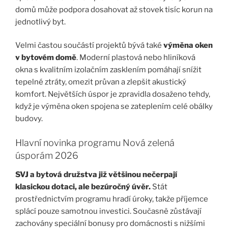
domů může podpora dosahovat až stovek tisíc korun na
jednotlivý byt.
Velmi častou součástí projektů bývá také
výměna oken
v bytovém domě
. Moderní plastová nebo hliníková
okna s kvalitním izolačním zasklením pomáhají snížit
tepelné ztráty, omezit průvan a zlepšit akustický
komfort. Největších úspor je zpravidla dosaženo tehdy,
když je výměna oken spojena se zateplením celé obálky
budovy.
Hlavní novinka programu Nová zelená
úsporám 2026
SVJ a bytová družstva již většinou nečerpají
klasickou dotaci, ale bezúročný úvěr.
Stát
prostřednictvím programu hradí úroky, takže příjemce
splácí pouze samotnou investici. Současně zůstávají
zachovány speciální bonusy pro domácnosti s nižšími