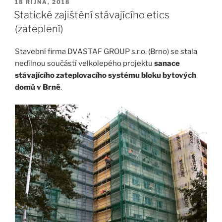
PUBLIKOVÁNO
18 ŘÍJNA, 2018
Statické zajištění stávajícího etics
(zateplení)
Stavební firma DVASTAF GROUP s.r.o. (Brno) se stala
nedílnou součástí velkolepého projektu
sanace
stávajícího zateplovacího systému bloku bytových
domů v Brně
.