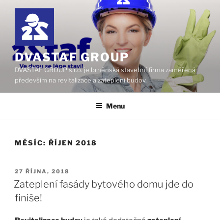
Přejít
k
obsahu
webu
DVASTAF GROUP
DVASTAF GROUP s.r.o. je brněnská stavební firma zaměřená
především na revitalizace a zateplení budov.
Menu
MĚSÍC:
ŘÍJEN 2018
PUBLIKOVÁNO
27 ŘÍJNA, 2018
Zateplení fasády bytového domu jde do
finiše!