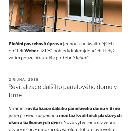
Finální povrchová úprava
jednou z nejkvalitnějších
omítek
Weber
již těší pohledy kolemjdoucích, i když
zatím pouze přes stále potřebné lešení.
PUBLIKOVÁNO
2 ŘÍJNA, 2018
Revitalizace dalšího panelového domu v
Brně
V rámci
revitalizace dalšího panelového domu v Brně
jsme provedli úspěšnou
montáž kvalitních plastových
oken a balkonových dveří
. Nově vytvořené stavební
otvory již brzy umožní obyvatelům tohoto bytového