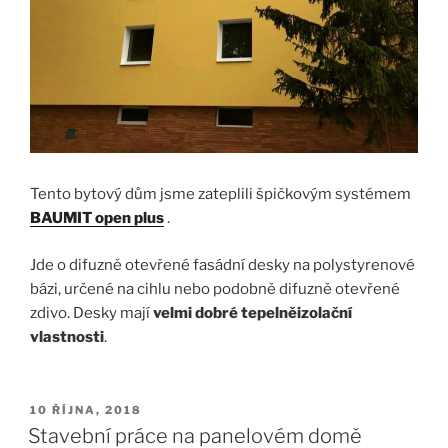
Tento bytový dům jsme zateplili špičkovým systémem
BAUMIT open plus
.
Jde o difuzně otevřené fasádní desky na polystyrenové
bázi, určené na cihlu nebo podobně difuzně otevřené
zdivo. Desky mají
velmi dobré tepelněizolační
vlastnosti
.
PUBLIKOVÁNO
10 ŘÍJNA, 2018
Stavební práce na panelovém domě