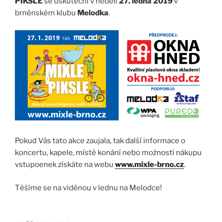
PIKSLE
se uskuteční v neděli
27. ledna 2019
v
brněnském klubu
Melodka
.
Pokud Vás tato akce zaujala, tak další informace o
koncertu, kapele, místě konání nebo možnosti nákupu
vstupoenek získáte na webu
www.mixle-brno.cz
.
Těšíme se na viděnou v lednu na Melodce!