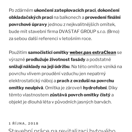
Po zdárném
ukončení zateplovacích prací
,
dokončení
obkladačských prací
na balkonech a
provedení finální
povrchové úpravy
jednou z nejkvalitnějších omítek,
bude mít stavební firma DVASTAF GROUP s.r.o. (Brno)
za sebou další referenci v letošním roce.
Použitím
samočisticí omítky
weber.pas extraClean
se
výrazně
prodlužuje
životnost fasády
a podstatně
snižují náklady na její údržbu
. Na této omítce vzniká na
povrchu vlivem proudění vzduchu jen nepatrný
elektrostatický náboj a
prach z ovzduší na povrchu
omítky neulpívá
. Omítka je zároveň
hydrofobní
. Díky
těmto vlastnostem
zůstává povrch omítky čistý
a
objekt je dlouhá léta v původních jasných barvách.
PUBLIKOVÁNO
1 ŘÍJNA, 2018
Stavební práce na revitalizaci bytového