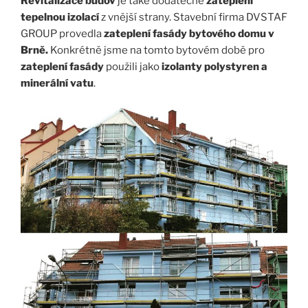
Revitalizace budov
je také dodatečné
zateplení
tepelnou izolací
z vnější strany. Stavební firma DVSTAF
GROUP provedla
zateplení fasády bytového domu v
Brně.
Konkrétně jsme na tomto bytovém době pro
zateplení fasády
použili jako
izolanty polystyren a
minerální vatu
.