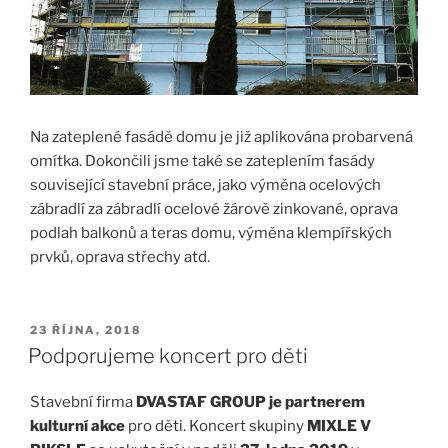
Na zateplené fasádě domu je již aplikována probarvená
omítka. Dokončili jsme také se zateplením fasády
související stavební práce, jako výměna ocelových
zábradlí za zábradlí ocelové žárově zinkované, oprava
podlah balkonů a teras domu, výměna klempířských
prvků, oprava střechy atd.
PUBLIKOVÁNO
23 ŘÍJNA, 2018
Podporujeme koncert pro děti
Stavební firma
DVASTAF GROUP je partnerem
kulturní akce
pro děti. Koncert skupiny
MIXLE V