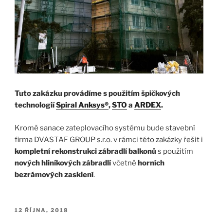
Tuto zakázku provádíme s použitím špičkových
technologií
Spiral Anksys®
,
STO
a
ARDEX
.
Kromě sanace zateplovacího systému bude stavební
firma DVASTAF GROUP s.r.o. v rámci této zakázky řešit i
kompletní rekonstrukci zábradlí balkonů
s použitím
nových hliníkových zábradlí
včetně
horních
bezrámových zasklení
.
PUBLIKOVÁNO
12 ŘÍJNA, 2018