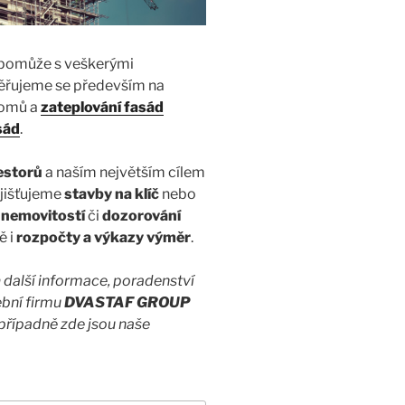
omůže s veškerými
měřujeme se především na
domů a
zateplování fasád
sád
.
estorů
a naším největším cílem
zajišťujeme
stavby na klíč
nebo
 nemovitostí
či
dozorování
ě i
rozpočty a výkazy výměr
.
m
další informace, poradenství
ební firmu
DVASTAF GROUP
případně zde jsou naše