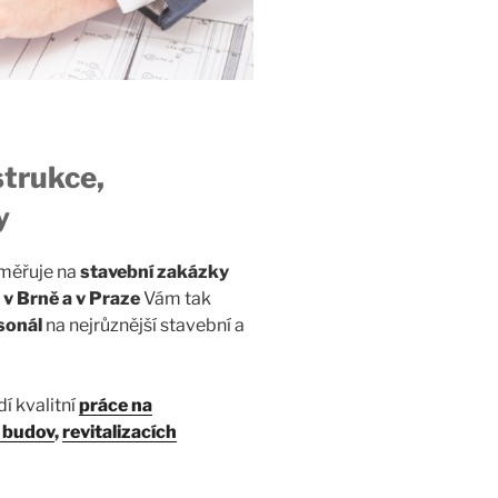
strukce,
y
měřuje na
stavební zakázky
 v Brně a v Praze
Vám tak
sonál
na nejrůznější stavební a
í kvalitní
práce na
 budov
,
revitalizacích