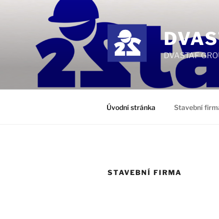
Přejít
k
obsahu
DVAS
webu
DVASTAF GROUP 
Úvodní stránka
Stavební firm
STAVEBNÍ FIRMA