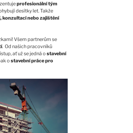
zentuje
profesionální tým
ohybují desítky let. Takže
 konzultací nebo zajištění
ázkami! Všem partnerům se
í
. Od našich pracovníků
tup, ať už se jedná o
stavební
pak o
stavební práce pro