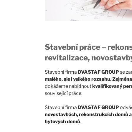
Stavební práce – rekon
revitalizace, novostavb
Stavební firma
DVASTAF GROUP
se za
malého, ale i velkého rozsahu. Zejména
dokážeme nabídnout
kvalifikovaný per
související práce.
Stavební firma
DVASTAF GROUP
odvád
novostavbách
,
rekonstrukcích domů a
bytových domů
.