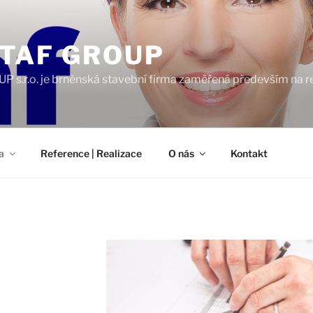
TAF GROUP
s.r.o. je brněnská stavební firma zaměřená především na rev
a
Reference | Realizace
O nás
Kontakt