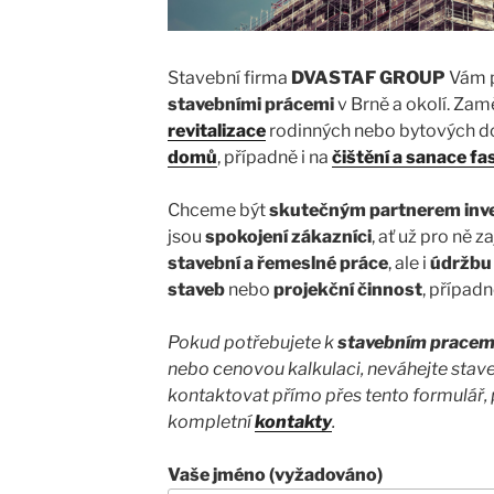
Stavební firma
DVASTAF GROUP
Vám p
stavebními prácemi
v Brně a okolí. Za
revitalizace
rodinných nebo bytových 
domů
, případně i na
čištění a sanace fa
Chceme být
skutečným partnerem inv
jsou
spokojení zákazníci
, ať už pro ně 
stavební a řemeslné práce
, ale i
údržbu
staveb
nebo
projekční činnost
, případn
Pokud potřebujete k
stavebním prace
nebo cenovou kalkulaci, neváhejte stav
kontaktovat přímo přes tento formulář, 
kompletní
kontakty
.
Vaše jméno (vyžadováno)