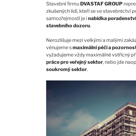
Stavební firmu
DVASTAF GROUP
repre
zkušených lidí, kteří se ve stavebnictví p
samozřejmostí je i
nabídka poradenství,
stavebního dozoru
.
Nerozlišuje mezi velkými a malými zak
věnujeme s
maximální péčí a pozornost
vyžadujeme vždy maximálně vstřícný přís
práce pro veřejný sektor
, nebo jde nao
soukromý sektor
.