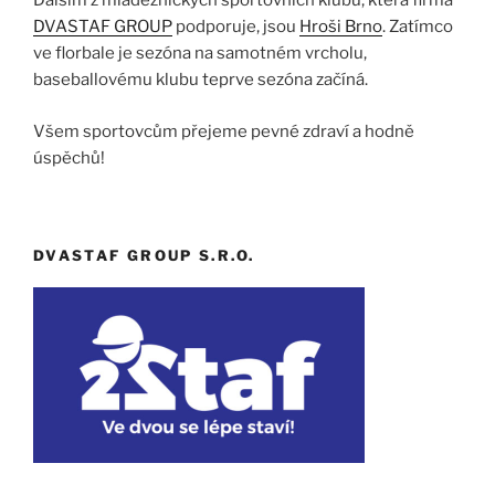
Dalším z mládežnických sportovních klubů, která firma
DVASTAF GROUP
podporuje, jsou
Hroši Brno
. Zatímco
ve florbale je sezóna na samotném vrcholu,
baseballovému klubu teprve sezóna začíná.
Všem sportovcům přejeme pevné zdraví a hodně
úspěchů!
DVASTAF GROUP S.R.O.