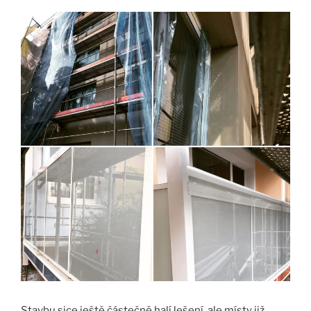
Stavbu sice ještě částečně halí lešení, ale místy již