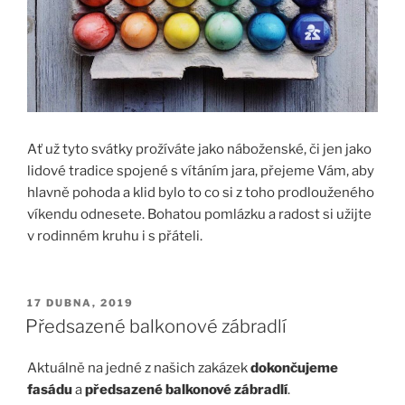
Ať už tyto svátky prožíváte jako náboženské, či jen jako
lidové tradice spojené s vítáním jara, přejeme Vám, aby
hlavně pohoda a klid bylo to co si z toho prodlouženého
víkendu odnesete. Bohatou pomlázku a radost si užijte
v rodinném kruhu i s přáteli.
PUBLIKOVÁNO
17 DUBNA, 2019
Předsazené balkonové zábradlí
Aktuálně na jedné z našich zakázek
dokončujeme
fasádu
a
předsazené balkonové zábradlí
.