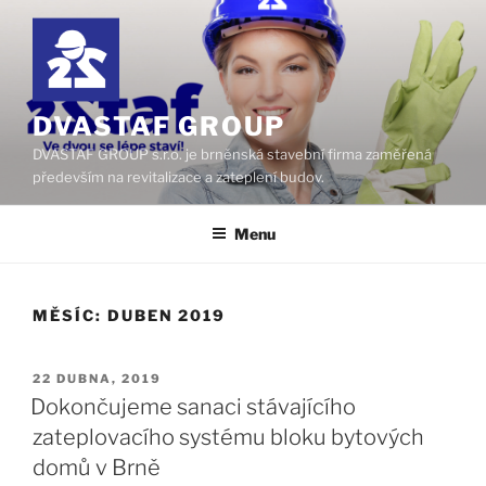
Přejít
k
obsahu
webu
DVASTAF GROUP
DVASTAF GROUP s.r.o. je brněnská stavební firma zaměřená
především na revitalizace a zateplení budov.
Menu
MĚSÍC:
DUBEN 2019
PUBLIKOVÁNO
22 DUBNA, 2019
Dokončujeme sanaci stávajícího
zateplovacího systému bloku bytových
domů v Brně