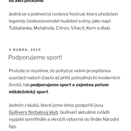
na akci potkáme
.
Jedná se o jedinečný rockový festival, který představí
legendy československé hudební scény, jako např.
Tublatanka, Metalinda, Citron, Vitacit, Kern a dlaší.
PUBLIKOVÁNO
4 DUBNA, 2019
Podporujeme sport!
Protože si myslíme, že pohyb je velmi prospěšnou
součástí našich (často až příliš pohodlných) moderních
životů, tak
podporujeme sport a zejména potom
mládežnický sport
.
Jedním z klubů, které jsme letos podpořili jsou
Gullivers florbalový klub
. Gulliveři aktuálně zvládli
vypjaté semifinále a vkročili výborně do finále Národní
ligy.