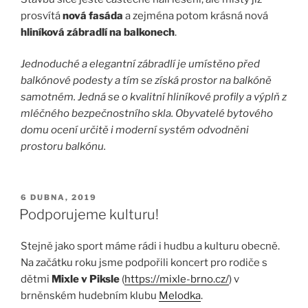
prosvítá
nová fasáda
a zejména potom krásná nová
hliníková zábradlí na balkonech
.
Jednoduché a elegantní zábradlí je umístěno před
balkónové podesty a tím se získá prostor na balkóně
samotném. Jedná se o kvalitní hliníkové profily a výplň z
mléčného bezpečnostního skla. Obyvatelé bytového
domu ocení určitě i moderní systém odvodněni
prostoru balkónu.
PUBLIKOVÁNO
6 DUBNA, 2019
Podporujeme kulturu!
Stejně jako sport máme rádi i hudbu a kulturu obecně.
Na začátku roku jsme podpořili koncert pro rodiče s
dětmi
Mixle v Piksle
(
https://mixle-brno.cz/
) v
brněnském hudebním klubu
Melodka
.