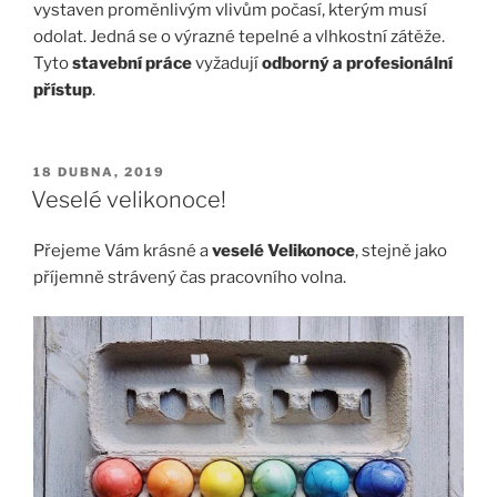
vystaven proměnlivým vlivům počasí, kterým musí
odolat. Jedná se o výrazné tepelné a vlhkostní zátěže.
Tyto
stavební práce
vyžadují
odborný a profesionální
přístup
.
PUBLIKOVÁNO
18 DUBNA, 2019
Veselé velikonoce!
Přejeme Vám krásné a
veselé Velikonoce
, stejně jako
příjemně strávený čas pracovního volna.