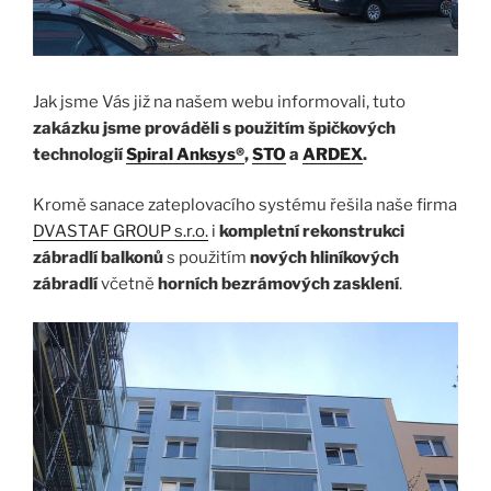
Jak jsme Vás již na našem webu informovali, tuto
zakázku jsme prováděli s použitím špičkových
technologií
Spiral Anksys®
,
STO
a
ARDEX
.
Kromě sanace zateplovacího systému řešila naše firma
DVASTAF GROUP s.r.o.
i
kompletní rekonstrukci
zábradlí balkonů
s použitím
nových hliníkových
zábradlí
včetně
horních bezrámových zasklení
.