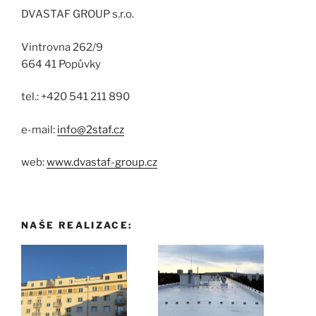
DVASTAF GROUP s.r.o.
Vintrovna 262/9
664 41 Popůvky
tel.: +420 541 211 890
e-mail:
info@2staf.cz
web:
www.dvastaf-group.cz
NAŠE REALIZACE: